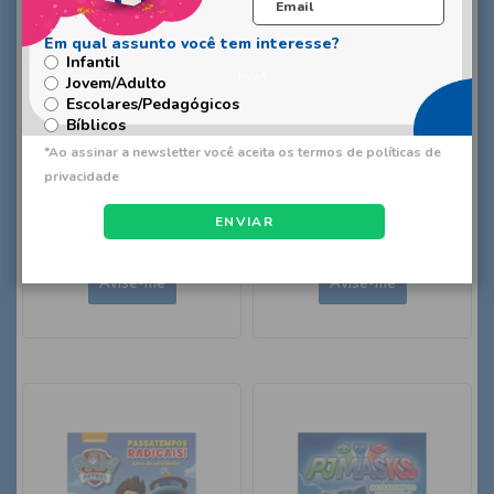
Infantil
Jovem/Adulto
Escolares/Pedagógicos
Bíblicos
O Show da Luna - Kit com
Patrulha Canina -
20 livros para colorir
Brincadeiras animais
Produto Indisponível
Produto Indisponível
ENVIAR