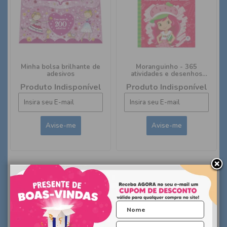
Minha bolsa brilhante de
Moranguinho - 365
adesivos
atividades e desenhos
para colorir
Produto Indisponível
Produto Indisponível