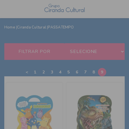
Home
Ciranda Cultural
PASSATEMPO
FILTRAR POR
<
1
2
3
4
5
6
7
8
9