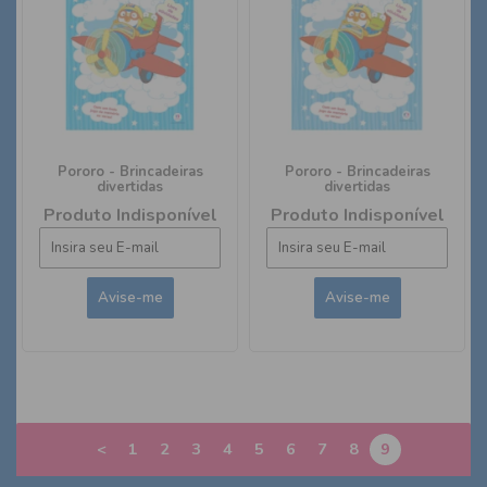
Pororo - Brincadeiras
Pororo - Brincadeiras
divertidas
divertidas
Produto Indisponível
Produto Indisponível
<
1
2
3
4
5
6
7
8
9