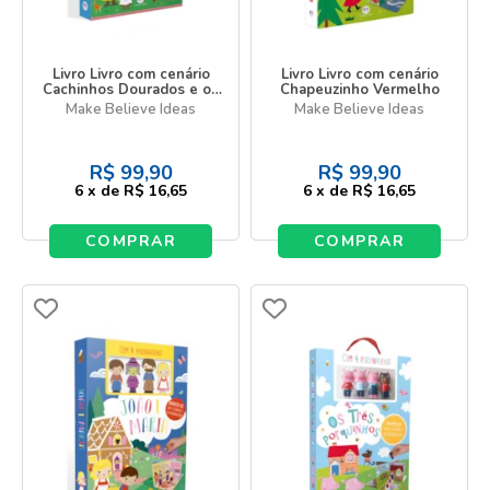
Livro Livro com cenário
Livro Livro com cenário
Cachinhos Dourados e os
Chapeuzinho Vermelho
três ursos
Make Believe Ideas
Make Believe Ideas
R$
99,90
R$
99,90
6
x
de
R$ 16,65
6
x
de
R$ 16,65
COMPRAR
COMPRAR