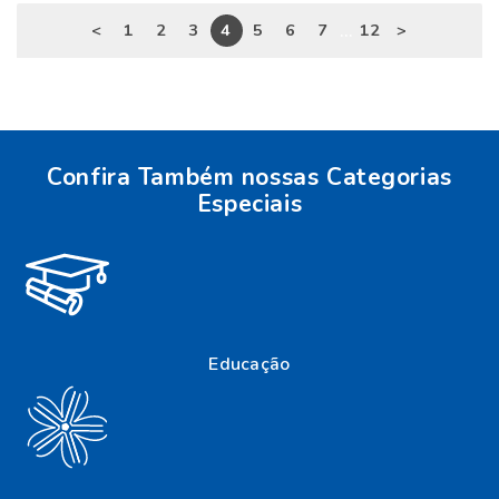
...
<
1
2
3
4
5
6
7
12
>
Confira Também nossas Categorias
Especiais