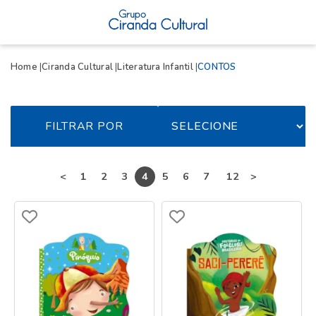
Home
Ciranda Cultural
Literatura Infantil
CONTOS
FILTRAR POR
...
<
1
2
3
4
5
6
7
12
>