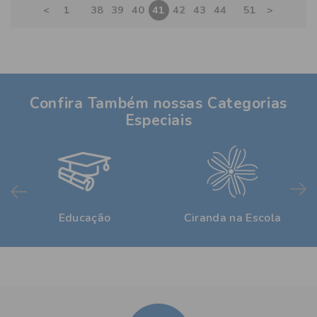
...
...
<
1
38
39
40
41
42
43
44
51
>
Confira Também nossas Categorias
Especiais