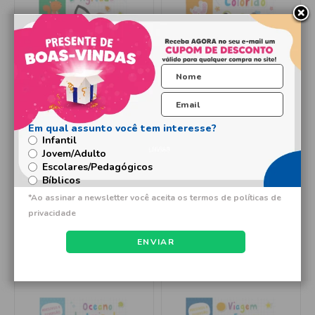
Livro Adesivos Floresta
Livro Adesivos Jardim
agitada
colorido
Infantil
Produto Indisponível
Produto Indisponível
Jovem/Adulto
Escolares/Pedagógicos
Bíblicos
ENVIAR