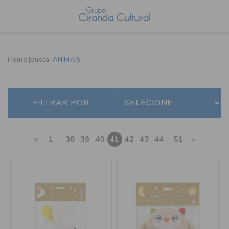
Home
Busca
ANIMAIS
FILTRAR POR
...
...
<
1
38
39
40
41
42
43
44
51
>