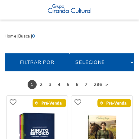
Home
Busca
O
FILTRAR POR
...
1
2
3
4
5
6
7
286
>