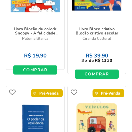
Livro Blocão de colorir
Livro Bloco criativo
Snoopy - A felicidade
Blocão criativo escolar
está no ar - Meu blocão
Paloma Blanca
Ciranda Cultural
de colorir
R$
19,90
R$
39,90
3
x
de
R$ 13,30
COMPRAR
COMPRAR