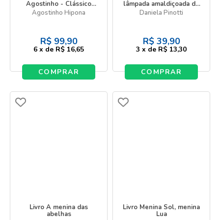
Agostinho - Clássico
lâmpada amaldiçoada do
Cristão, Filosófico e
Aladim
Agostinho Hipona
Daniela Pinotti
Espiritual - Acompanha
pôster e Card
colecionável
R$
99,90
R$
39,90
6
x
de
R$ 16,65
3
x
de
R$ 13,30
COMPRAR
COMPRAR
Livro A menina das
Livro Menina Sol, menina
abelhas
Lua