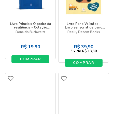
Livro Principis O poder da
Livro Pano Veículos -
resiliência - Coleção
Livro sensorial de pano
Minuto Estoico
para bebês
Donaldo Buchweitz
Really Decent Books
R$
19,90
R$
39,90
3
x
de
R$ 13,30
COMPRAR
COMPRAR