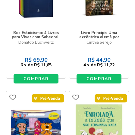
Box Estoicismo: 4 Livros
Livro Principis Uma
para Viver com Sabedoria
excêntrica alemã por
- Coleção Minuto Estoico
insistência - Coleção Os
Donaldo Buchweitz
Cinthia Serejo
Flemmings - Livro 3
R$
69,90
R$
44,90
6
x
de
R$ 11,65
4
x
de
R$ 11,22
COMPRAR
COMPRAR