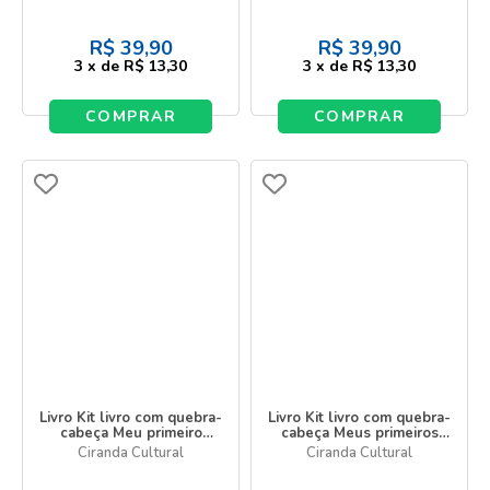
R$
39,90
R$
39,90
3
x
de
R$ 13,30
3
x
de
R$ 13,30
COMPRAR
COMPRAR
Livro Kit livro com quebra-
Livro Kit livro com quebra-
cabeça Meu primeiro
cabeça Meus primeiros
alfabeto - Kit com livro e
animais - Kit com livro e
Ciranda Cultural
Ciranda Cultural
quebra-cabeça de 20
quebra-cabeça de 20
peças
peças