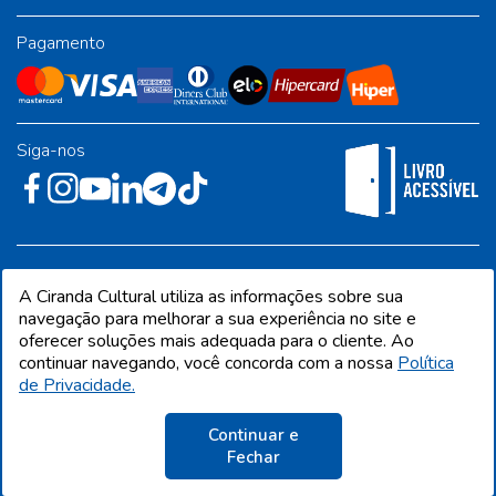
Pagamento
Siga-nos
Rua José Albino Pereira, 54, galpão 1 - Jardim Alvorada - Polo
A Ciranda Cultural utiliza as informações sobre sua
Industrial - Jandira/SP - CEP 06612-001
navegação para melhorar a sua experiência no site e
oferecer soluções mais adequada para o cliente. Ao
continuar navegando, você concorda com a nossa
Política
de Privacidade.
CIRANDA CULTURAL EDITORA E DISTRIBUIDORA LTDA. Todos os direitos
reservados. Proibida reprodução total ou parcial. Preços e estoque sujeito a
alterações sem aviso prévio.
Continuar e
CNPJ 68.216.860/0001-09 | IE 398.136.177.113
Fechar